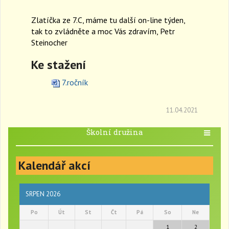
a
Zlatíčka ze 7.C, máme tu další on-line týden,
v
i
tak to zvládněte a moc Vás zdravím, Petr
g
Steinocher
a
t
Ke stažení
i
o
7.ročník
n
11.04.2021
Školní družina
T
o
g
Kalendář akcí
g
l
e
n
SRPEN 2026
a
Po
Út
St
Čt
Pá
So
Ne
v
i
1
2