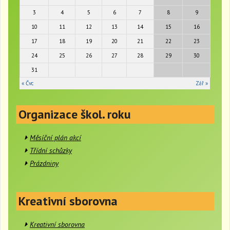
g
3
4
5
6
7
8
9
a
t
10
11
12
13
14
15
16
i
17
18
19
20
21
22
23
o
24
25
26
27
28
29
30
n
31
« Čvc
Zář »
Organizace škol. roku
Měsíční plán akcí
Třídní schůzky
Prázdniny
Kreativní sborovna
Kreativní sborovna