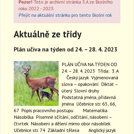
Pozor!
Toto je archivní stránka 3.A ze školního
a
roku 2022 - 2023.
v
Přejít na aktuální stránku pro tento školní rok
i
g
a
Aktuálně ze třídy
t
i
o
Plán učiva na týden od 24. – 28. 4. 2023
n
PLÁN UČIVA NA TÝDEN OD
24. – 28. 4. 2023 Třída: 3. A
Český jazyk Vyjmenovaná
slova – opakování Diktát –
úterý Slovní druhy
Podstatná jména, přídavná
jména Učebnice str. 65, 66,
67 Popis pracovního postupu Matematika
Násobilka Písemné sčítání, odčítání, násobení –
čtvrtek Násobení a dělení mimo obor násobilek
Učebnice str. 74 Základní tělesa Anglický jazyk