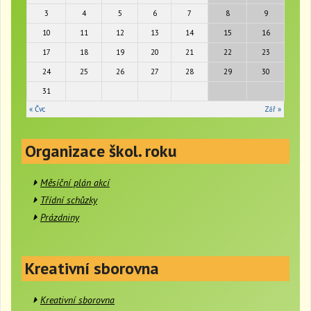
g
3
4
5
6
7
8
9
a
t
10
11
12
13
14
15
16
i
17
18
19
20
21
22
23
o
24
25
26
27
28
29
30
n
31
« Čvc
Zář »
Organizace škol. roku
Měsíční plán akcí
Třídní schůzky
Prázdniny
Kreativní sborovna
Kreativní sborovna