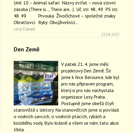
Unit 10 – Animal safari Názvy zvířat – nová slovní
zásoba (There is.., There are…) Uč. str. 48, 49 PS str.
48. 49 Prvouka Živočichové – společné znaky
Obratlovci: Ryby Obojživelníci…
celý článek
23.04.2023
Den Země
V pátek 21. 4. jsme měli
projektový Den Země. Šli
jsme k řece Berounce, kde byl
pro nás připraven program,
který si pro nás nachystala
organizace Lesy Praha.
Postupně jsme obešli čtyři
stanoviště s lektory. Na stanovištích jsme si povídali
o vodních savcích, o vodních ptácích, rybách a
koloběhu vody. Bylo krásně a všem se nám tato akce
líbila.