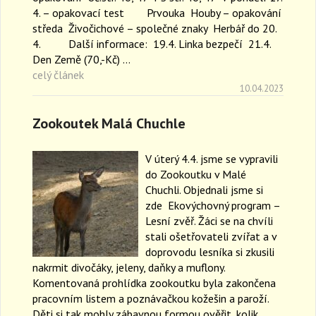
4. – opakovací test Prvouka Houby – opakování
středa Živočichové – společné znaky Herbář do 20.
4. Další informace: 19.4. Linka bezpečí 21.4.
Den Země (70,-Kč) …
celý článek
10.04.2023
Zookoutek Malá Chuchle
V úterý 4.4. jsme se vypravili
do Zookoutku v Malé
Chuchli. Objednali jsme si
zde Ekovýchovný program –
Lesní zvěř. Žáci se na chvíli
stali ošetřovateli zvířat a v
doprovodu lesníka si zkusili
nakrmit divočáky, jeleny, daňky a muflony.
Komentovaná prohlídka zookoutku byla zakončena
pracovním listem a poznávačkou kožešin a paroží.
Děti si tak mohly zábavnou formou ověřit, kolik