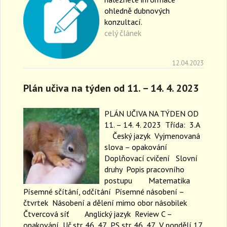
ohledně dubnových
konzultací.
celý článek
12.04.2023
Plán učiva na týden od 11. – 14. 4. 2023
PLÁN UČIVA NA TÝDEN OD
11. – 14. 4. 2023 Třída: 3.A
Český jazyk Vyjmenovaná
slova – opakování
Doplňovací cvičení Slovní
druhy Popis pracovního
postupu Matematika
Písemné sčítání, odčítání Písemné násobení –
čtvrtek Násobení a dělení mimo obor násobilek
Čtvercová síť Anglický jazyk Review C –
opakování Uč.str. 46, 47 PS str. 46, 47 V pondělí 17.