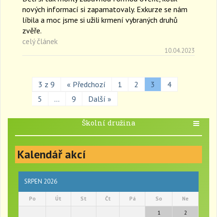
nových informací si zapamatovaly. Exkurze se nám
líbila a moc jsme si užili krmení vybraných druhů
zvěře.
celý článek
10.04.2023
3 z 9
« Předchozí
1
2
3
4
5
…
9
Další »
Školní družina
T
o
g
Kalendář akcí
g
l
e
n
SRPEN 2026
a
Po
Út
St
Čt
Pá
So
Ne
v
i
1
2