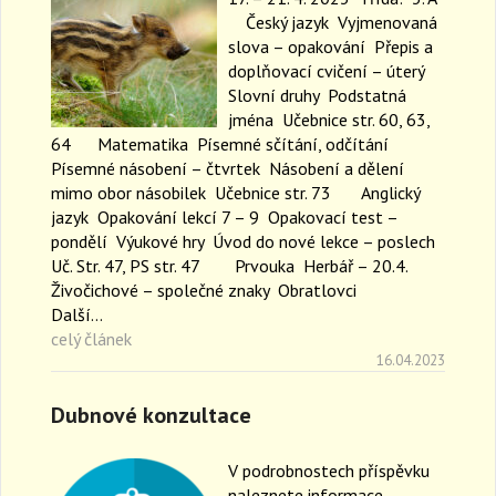
Český jazyk Vyjmenovaná
slova – opakování Přepis a
doplňovací cvičení – úterý
Slovní druhy Podstatná
jména Učebnice str. 60, 63,
64 Matematika Písemné sčítání, odčítání
Písemné násobení – čtvrtek Násobení a dělení
mimo obor násobilek Učebnice str. 73 Anglický
jazyk Opakování lekcí 7 – 9 Opakovací test –
pondělí Výukové hry Úvod do nové lekce – poslech
Uč. Str. 47, PS str. 47 Prvouka Herbář – 20.4.
Živočichové – společné znaky Obratlovci
Další…
celý článek
16.04.2023
Dubnové konzultace
V podrobnostech příspěvku
naleznete informace